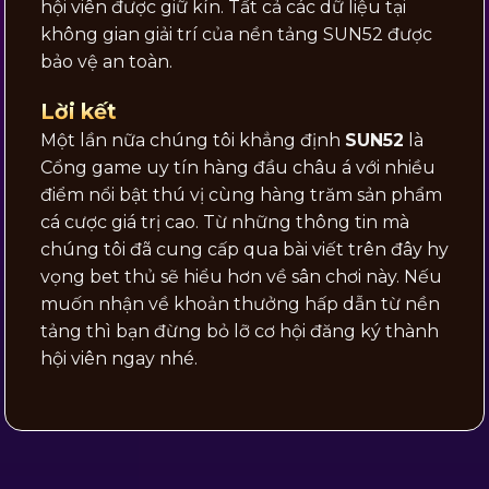
hội viên được giữ kín. Tất cả các dữ liệu tại
không gian giải trí của nền tảng SUN52 được
bảo vệ an toàn.
Lời kết
Một lần nữa chúng tôi khẳng định
SUN52
là
Cổng game uy tín hàng đầu châu á với nhiều
điểm nổi bật thú vị cùng hàng trăm sản phẩm
cá cược giá trị cao. Từ những thông tin mà
chúng tôi đã cung cấp qua bài viết trên đây hy
vọng bet thủ sẽ hiểu hơn về sân chơi này. Nếu
muốn nhận về khoản thưởng hấp dẫn từ nền
tảng thì bạn đừng bỏ lỡ cơ hội đăng ký thành
hội viên ngay nhé.