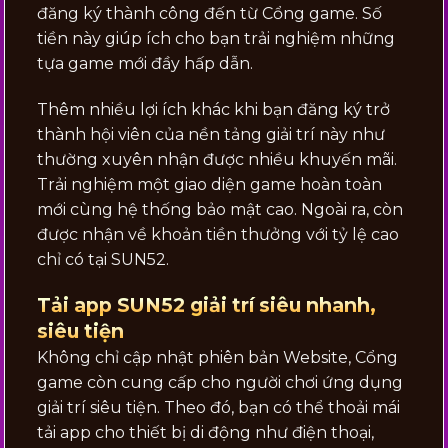
đăng ký thành công đến từ Cổng game. Số
tiền này giúp ích cho bạn trải nghiệm những
tựa game mới đầy hấp dẫn.
Thêm nhiều lợi ích khác khi bạn đăng ký trở
thành hội viên của nền tảng giải trí này như
thường xuyên nhận được nhiều khuyến mãi.
Trải nghiệm một giao diện game hoàn toàn
mới cùng hệ thống bảo mật cao. Ngoài ra, còn
được nhận về khoản tiền thưởng với tỷ lệ cao
chỉ có tại SUN52.
Tải app SUN52 giải trí siêu nhanh,
siêu tiện
Không chỉ cập nhật phiên bản Website, Cổng
game còn cung cấp cho người chơi ứng dụng
giải trí siêu tiện. Theo đó, bạn có thể thoải mái
tải app cho thiết bị di động như điện thoại,