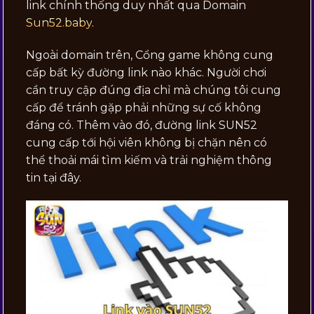
link chính thống duy nhất qua Domain
Sun52.baby
.
Ngoài domain trên, Cổng game không cung
cấp bất kỳ đường link nào khác. Người chơi
cần truy cập đúng địa chỉ mà chúng tôi cung
cấp để tránh gặp phải những sự cố không
đáng có. Thêm vào đó, đường link SUN52
cung cấp tới hội viên không bị chặn nên có
thể thoải mái tìm kiếm và trải nghiệm thông
tin tại đây.