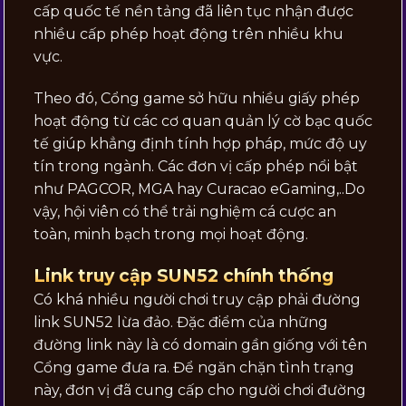
cấp quốc tế nền tảng đã liên tục nhận được
nhiều cấp phép hoạt động trên nhiều khu
vực.
Theo đó, Cổng game sở hữu nhiều giấy phép
hoạt động từ các cơ quan quản lý cờ bạc quốc
tế giúp khẳng định tính hợp pháp, mức độ uy
tín trong ngành. Các đơn vị cấp phép nổi bật
như PAGCOR, MGA hay Curacao eGaming,..Do
vậy, hội viên có thể trải nghiệm cá cược an
toàn, minh bạch trong mọi hoạt động.
Link truy cập SUN52 chính thống
Có khá nhiều người chơi truy cập phải đường
link SUN52 lừa đảo. Đặc điểm của những
đường link này là có domain gần giống với tên
Cổng game đưa ra. Để ngăn chặn tình trạng
này, đơn vị đã cung cấp cho người chơi đường