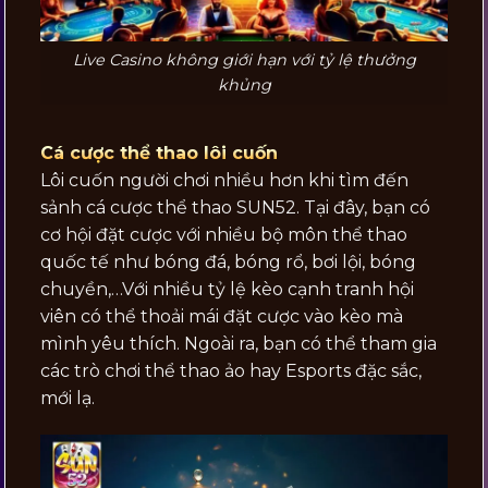
Live Casino không giới hạn với tỷ lệ thưởng
khủng
Cá cược thể thao lôi cuốn
Lôi cuốn người chơi nhiều hơn khi tìm đến
sảnh cá cược thể thao SUN52. Tại đây, bạn có
cơ hội đặt cược với nhiều bộ môn thể thao
quốc tế như bóng đá, bóng rổ, bơi lội, bóng
chuyền,…Với nhiều tỷ lệ kèo cạnh tranh hội
viên có thể thoải mái đặt cược vào kèo mà
mình yêu thích. Ngoài ra, bạn có thể tham gia
các trò chơi thể thao ảo hay Esports đặc sắc,
mới lạ.