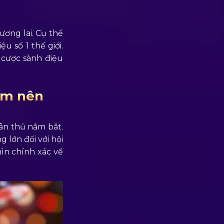
ương lai. Cụ thể
 số 1 thế giới.
 cược sành điệu
em nên
tân thủ nắm bắt.
 lớn đối với hội
hìn chính xác về