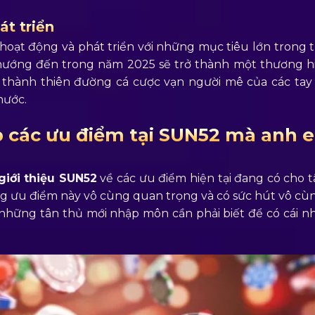
át triển
oạt động và phát triển với những mục tiêu lớn trong t
hướng đến trong năm 2025 sẽ trở thành một thương hiệu
 thành thiên đường cá cược vạn người mê của các tay
nước.
 các ưu điểm tại SUN52 mà anh 
giới thiệu SUN52
về các ưu điểm hiện tại đang có cho 
 ưu điểm này vô cùng quan trọng và có sức hút vô cùng
 những tân thủ mới nhập môn cần phải biết để có cái n