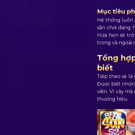
Mục tiêu ph
Hệ thống luôn h
sân chơi đang 
Hứa hẹn sẽ trở
trong và ngoài 
Tổng hợp
biết
Tiếp theo sẽ là
Được biết những
viên. Vì vậy mà
thương hiệu.