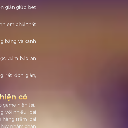
n giản giúp bet
anh em phải thất
ng bằng và xanh
ược đảm bảo an
g rất đơn giản,
hiện có
 game hiện tại.
với nhiều loại
 hàng trăm loại
 thấy nhàm chán