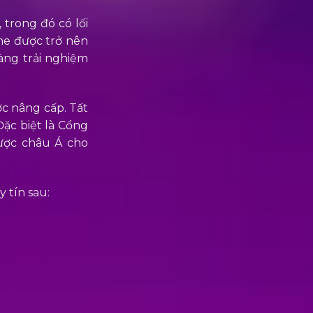
trong đó có lối
ame được trở nên
àng trải nghiệm
c nâng cấp. Tất
Đặc biệt là Cổng
cược châu Á cho
 tín sau: