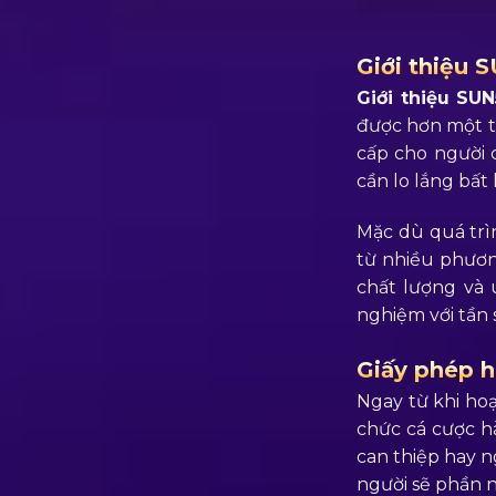
Giới thiệu 
Giới thiệu SU
được hơn một t
cấp cho người 
cần lo lắng bất 
Mặc dù quá trì
từ nhiều phươn
chất lượng và 
nghiệm với tần 
Giấy phép 
Ngay từ khi ho
chức cá cược h
can thiệp hay n
người sẽ phần n