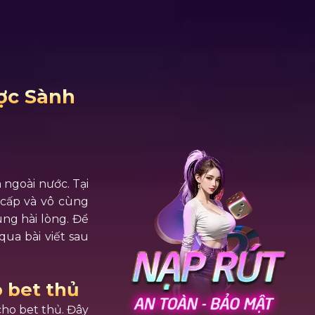
ợc Sành
 ngoài nước. Tại
 cấp và vô cùng
ùng hài lòng. Để
ua bài viết sau
o bet thủ
cho bet thủ. Đây