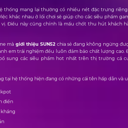
 thống mang lại thường có nhiều nét đặc trưng riêng, 
 Việc khác nhau ở lối chơi sẽ giúp cho các siêu phẩm g
 vị. Điều này cũng chính là mấu chốt thu hút khách h
ame mà
giới thiệu SUN52
chia sẻ đang không ngừng đượ
 anh em trải nghiệm đều luôn đảm bảo chất lượng cao. 
bổ sung các siêu phẩm hot nhất trên thị trường cá 
tại hệ thống hiện đang có những cái tên hấp dẫn và uy
ckpot
h điển
i kháng
ắn