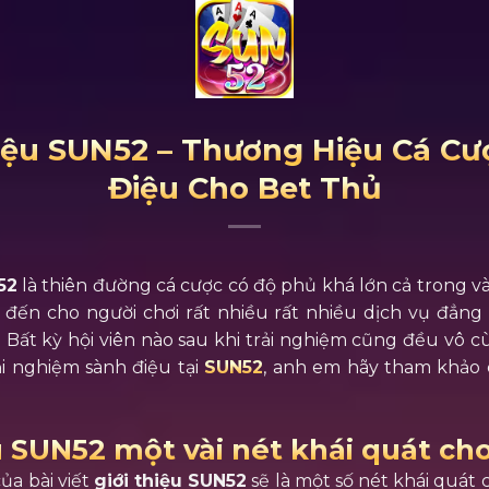
hiệu SUN52 – Thương Hiệu Cá Cư
Điệu Cho Bet Thủ
52
là thiên đường cá cược có độ phủ khá lớn cả trong và
đến cho người chơi rất nhiều rất nhiều dịch vụ đẳng
Bất kỳ hội viên nào sau khi trải nghiệm cũng đều vô c
ải nghiệm sành điệu tại
SUN52
, anh em hãy tham khảo q
u SUN52 một vài nét khái quát ch
ủa bài viết
giới thiệu SUN52
sẽ là một số nét khái quát 