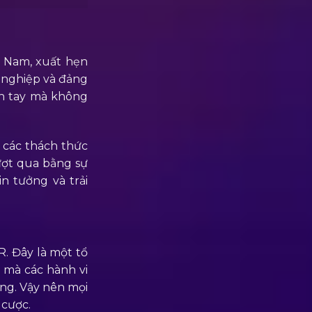
ệt Nam, xuất hẹn
 nghiệp và đảng
ận tay mà không
 các thách thức
ượt qua bằng sự
n tưởng và trải
. Đây là một tổ
 mà các hành vi
ông. Vậy nên mọi
 cược.