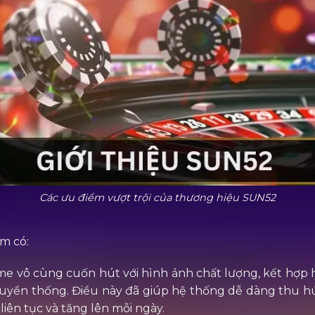
Các ưu điểm vượt trội của thương hiệu SUN52
m có:
me vô cùng cuốn hút với hình ảnh chất lượng, kết hợp 
truyền thống. Điều này đã giúp hệ thống dễ dàng thu h
liên tục và tăng lên mỗi ngày.