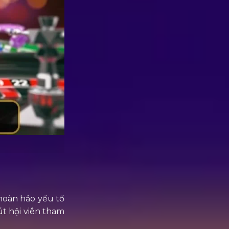
hoàn hảo yếu tố
út hội viên tham