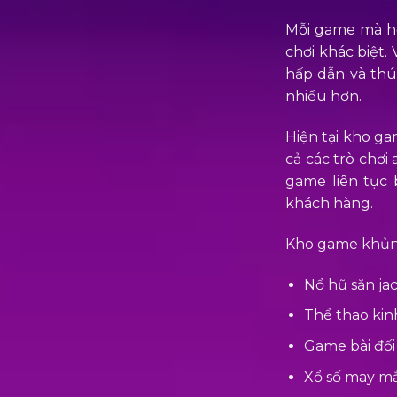
Mỗi game mà hệ
chơi khác biệt.
hấp dẫn và thú
nhiều hơn.
Hiện tại kho g
cả các trò chơi
game liên tục 
khách hàng.
Kho game khủng 
Nổ hũ săn ja
Thể thao kin
Game bài đố
Xổ số may m