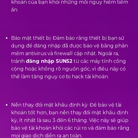
khoản của bạn khỏi những mối nguy hiểm tiềm
ẩn.
Bảo mật thiết bị: Đảm bảo rằng thiết bị bạn sử
dụng để đăng nhập đã được bảo vệ bằng phần
mềm antivirus và firewall cập nhật. Ngoài ra,
tránh
đăng nhập SUN52
từ các máy tính công
cộng hoặc không rõ nguồn gốc, vì điều này có
thể làm tăng nguy cơ bị hack tài khoản.
Nên thay đổi mật khẩu định kỳ: Để bảo vệ tài
khoản tốt hơn, bạn nên thay đổi mật khẩu định
kỳ, ít nhất là sau 3 đến 6 tháng. Việc này sẽ giúp
bảo vệ tài khoản khỏi các rủi ro và đảm bảo rằng
mọi giao dịch diễn ra an toàn.