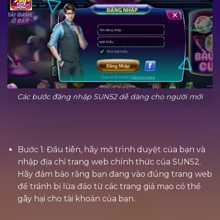
Các bước đăng nhập SUN52 dễ dàng cho người mới
Bước 1: Đầu tiên, hãy mở trình duyệt của bạn và
nhập địa chỉ trang web chính thức của SUN52.
Hãy đảm bảo rằng bạn đang vào đúng trang web
để tránh bị lừa đảo từ các trang giả mạo có thể
gây hại cho tài khoản của bạn.