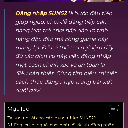
Đăng nhập SUN52
là bước đầu tiên
giúp người chơi dễ dàng tiếp cận
hàng loạt trò chơi hấp dẫn và tính
năng độc đáo mà cổng game này
mang lại. Để có thể trải nghiệm đầy
đủ các dịch vụ này, việc đăng nhập
một cách chính xác và an toàn là
điều cần thiết. Cùng tìm hiểu chi tiết
cách thức đăng nhập trong bài viết
dưới đây!
Mục lục
Tại sao người chơi cần đăng nhập SUN52?
Những lợi ích người chơi nhận được khi đăng nhập