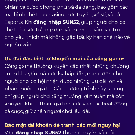
phẩm cá cược phong phú và đa dạng, bao gồm các
loại hình thể thao, casino trực tuyến, xổ số, và cả
Esports. Khi
đăng nhập SUN52
, giúp người chơi có
thể thỏa sức trải nghiệm và tham gia vào các trò
chơi yêu thích mà không gặp bất kỳ hạn chế nào về
nguồn vốn.
Ưu đãi đặc biệt từ khuyến mãi của cổng game
Cổng game thường xuyên cập nhật những chương
trình khuyến mãi cực kỳ hấp dẫn, mang đến cho
người chơi cơ hội nhận được những ưu đãi lớn và
phần thưởng giá trị. Các chương trình này không
chỉ giúp người chơi tăng trưởng lợi nhuận mà còn
khuyến khích tham gia tích cực vào các hoạt động
cá cược, giữ chân người chơi lâu dài.
Bảo mật tài khoản để tránh các mối nguy hại
Việc
đăng nhập SUN52
thường xuyên vào tài