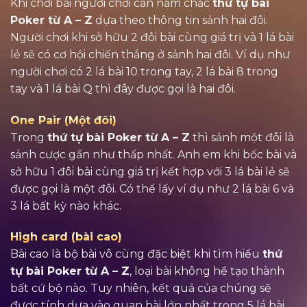
Khi chơi bài người chơi cần nắm chắc
thứ tự bài
Poker từ A – Z
dựa theo thông tin sảnh hai đôi.
Người chơi khi sở hữu 2 đôi bài cùng giá trị và 1 lá bài
lẻ sẽ có cơ hội chiến thắng ở sảnh hai đôi. Ví dụ như
người chơi có 2 lá bài 10 trong tay, 2 lá bài 8 trong
tay và 1 lá bài Q thì đây được gọi là hai đôi.
One Pair (Một đôi)
Trong
thứ tự bài Poker từ A – Z
thì sảnh một đôi là
sảnh cược gần như thấp nhất. Anh em khi bốc bài và
sở hữu 1 đôi bài cùng giá trị kết hợp với 3 lá bài lẻ sẽ
được gọi là một đôi. Có thể lấy ví dụ như 2 lá bài 6 và
3 lá bất kỳ nào khác.
High card (bài cao)
Bài cao là bộ bài vô cùng đặc biệt khi tìm hiểu
thứ
tự bài Poker từ A – Z
, loại bài không hề tạo thành
bất cứ bộ nào. Tuy nhiên, kết quả của chúng sẽ
được tính dựa vào quan bài lớn nhất trong 5 lá bài