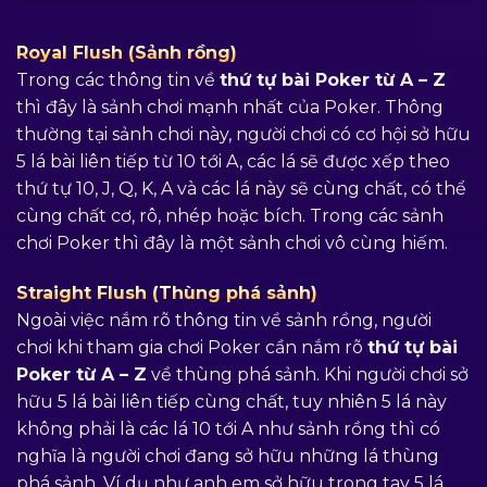
Royal Flush (Sảnh rồng)
Trong các thông tin về
thứ tự bài Poker từ A – Z
thì đây là sảnh chơi mạnh nhất của Poker. Thông
thường tại sảnh chơi này, người chơi có cơ hội sở hữu
5 lá bài liên tiếp từ 10 tới A, các lá sẽ được xếp theo
thứ tự 10, J, Q, K, A và các lá này sẽ cùng chất, có thể
cùng chất cơ, rô, nhép hoặc bích. Trong các sảnh
chơi Poker thì đây là một sảnh chơi vô cùng hiếm.
Straight Flush (Thùng phá sảnh)
Ngoài việc nắm rõ thông tin về sảnh rồng, người
chơi khi tham gia chơi Poker cần nắm rõ
thứ tự bài
Poker từ A – Z
về thùng phá sảnh. Khi người chơi sở
hữu 5 lá bài liên tiếp cùng chất, tuy nhiên 5 lá này
không phải là các lá 10 tới A như sảnh rồng thì có
nghĩa là người chơi đang sở hữu những lá thùng
phá sảnh. Ví dụ như anh em sở hữu trong tay 5 lá