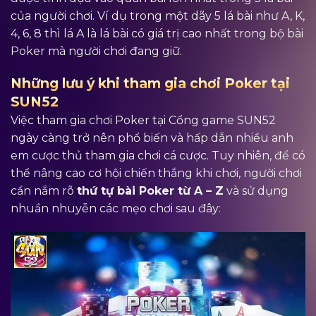
của người chơi. Ví dụ trong một dãy 5 lá bài như A, K,
4, 6, 8 thì lá A là lá bài có giá trị cao nhất trong bộ bài
Poker mà người chơi đang giữ.
Những lưu ý khi tham gia chơi Poker tại
SUN52
Việc tham gia chơi Poker tại Cổng game SUN52
ngày càng trở nên phổ biến và hấp dẫn nhiều anh
em cược thủ tham gia chơi cá cược. Tuy nhiên, để có
thể nâng cao cơ hội chiến thắng khi chơi, người chơi
cần nắm rõ
thứ tự bài Poker từ A – Z
và sử dụng
nhuần nhuyễn các mẹo chơi sau đây: