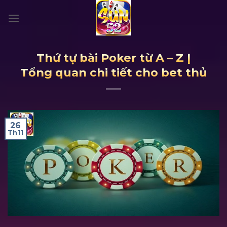
Chuyển
đến
nội
dung
Thứ tự bài Poker từ A – Z |
Tổng quan chi tiết cho bet thủ
26
Th11