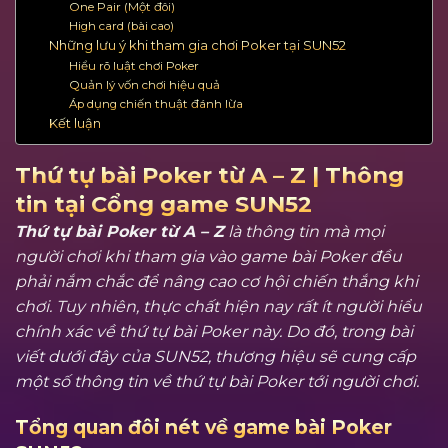
One Pair (Một đôi)
High card (bài cao)
Những lưu ý khi tham gia chơi Poker tại SUN52
Hiểu rõ luật chơi Poker
Quản lý vốn chơi hiệu quả
Áp dụng chiến thuật đánh lừa
Kết luận
Thứ tự bài Poker từ A – Z | Thông
tin tại Cổng game SUN52
Thứ tự bài Poker từ A – Z
là thông tin mà mọi
người chơi khi tham gia vào game bài Poker đều
phải nắm chắc để nâng cao cơ hội chiến thắng khi
chơi. Tuy nhiên, thực chất hiện nay rất ít người hiểu
chính xác về thứ tự bài Poker này. Do đó, trong bài
viết dưới đây của SUN52, thương hiệu sẽ cung cấp
một số thông tin về thứ tự bài Poker tới người chơi.
Tổng quan đôi nét về game bài Poker