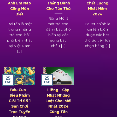
Anh Em Nào
Thắng Dành
Chất Lượng
Cũng Nên
Cho Tân Thủ
Nhất Năm
Biết
2024
Rồng Hổ là
Bài tấn là một
một trò chơi
Poker chính là
trong những
đánh bạc phổ
cái tên luôn
trò chơi bài
biến tại các
được các bet
phổ biến nhất
sòng bạc
thủ ưu tiên lựa
tại Việt Nam
châu [...]
chọn hàng [...]
[...]
25
25
Th11
Th11
Bầu Cua –
Liêng – Cập
Siêu Phẩm
Nhật Những
Giải Trí Số 1
Luật Chơi Mới
Sân Chơi
Nhất 2024
Trực Tuyến
Cùng Tân