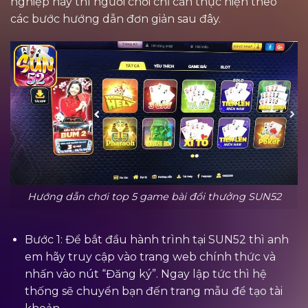
nghiệp này thì người chơi chỉ cần thực hiện theo
các bước hướng dẫn đơn giản sau đây.
Hướng dẫn chơi top 5 game bài đổi thưởng SUN52
Bước 1: Để bắt đầu hành trình tại SUN52 thì anh
em hãy truy cập vào trang web chính thức và
nhấn vào nút “Đăng ký”. Ngay lập tức thì hệ
thống sẽ chuyển bạn đến trang mẫu để tạo tài