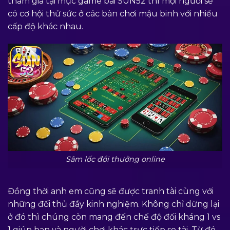
tham gia tại mục game bài SUN52 thì mọi người sẽ
có cơ hội thử sức ở các bàn chơi mậu binh với nhiều
cấp độ khác nhau.
Sâm lốc đổi thưởng online
Đồng thời anh em cũng sẽ được tranh tài cùng với
những đối thủ đầy kinh nghiệm. Không chỉ dừng lại
ở đó thì chúng còn mang đến chế độ đối kháng 1 vs
1 giúp bạn và người chơi khác trực tiếp so tài. Từ đó