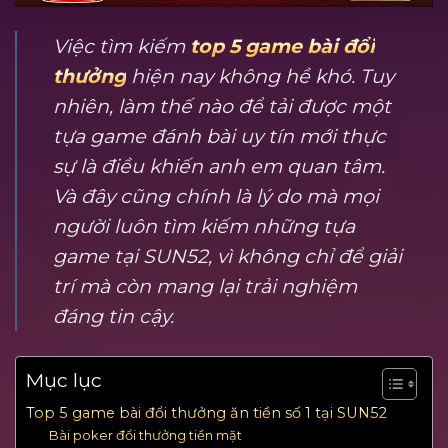
Việc tìm kiếm
top 5 game bài đổi
thưởng
hiện nay không hề khó. Tuy
nhiên, làm thế nào để tải được một
tựa game đánh bài uy tín mới thực
sự là điều khiến anh em quan tâm.
Và đây cũng chính là lý do mà mọi
người luôn tìm kiếm những tựa
game tại SUN52, vì không chỉ để giải
trí mà còn mang lại trải nghiệm
đáng tin cậy.
Mục lục
Top 5 game bài đổi thưởng ăn tiền số 1 tại SUN52
Bài poker đổi thưởng tiền mặt