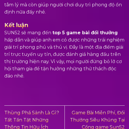
tâm lý mà còn giúp người chơi duy trì phong độ ổn
định nữa đấy nhé.
Kết luận
SUN52 sẽ mang đến
top 5 game bài đổi thưởng
hấp dẫn và giúp anh em có được những trải nghiệm
giải trí phong phú và thú vị. Đây là một địa điểm giải
trí trực tuyến uy tín, được đánh giá hàng đầu trên
thị trường hiện nay. Vì vậy, mọi người đừng bỏ lỡ cơ
hội tham gia để tận hưởng những thử thách độc
đáo nhé.
Thùng Phá Sảnh Là Gì?
Game Bài Miễn Phí, Đổi
Tất Tần Tật Những
Thưởng Siêu Khủng Tại
Thông Tin Hữu Ích
Cổng game Sun52