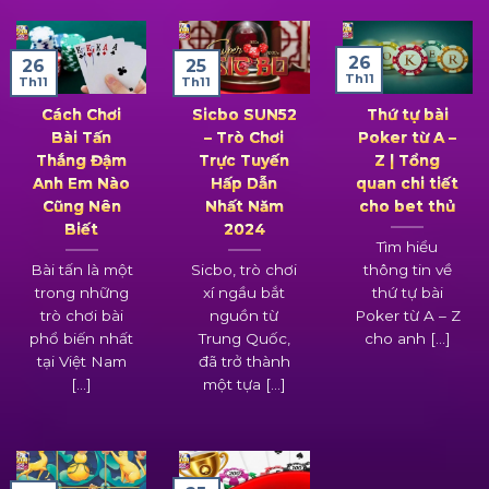
26
26
25
Th11
Th11
Th11
Cách Chơi
Sicbo SUN52
Thứ tự bài
Bài Tấn
– Trò Chơi
Poker từ A –
Thắng Đậm
Trực Tuyến
Z | Tổng
Anh Em Nào
Hấp Dẫn
quan chi tiết
Cũng Nên
Nhất Năm
cho bet thủ
Biết
2024
Tìm hiểu
Bài tấn là một
Sicbo, trò chơi
thông tin về
trong những
xí ngầu bắt
thứ tự bài
trò chơi bài
nguồn từ
Poker từ A – Z
phổ biến nhất
Trung Quốc,
cho anh [...]
tại Việt Nam
đã trở thành
[...]
một tựa [...]